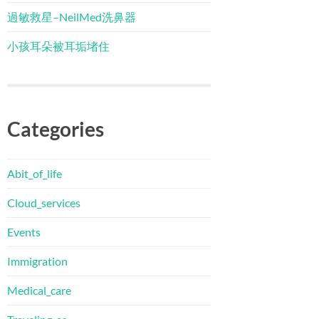
過敏救星–NeilMed洗鼻器
小孩耳朵被耳垢堵住
Categories
Abit_of_life
Cloud_services
Events
Immigration
Medical_care