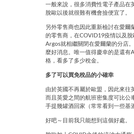
一般來說，很多消費性電子產品在
脫歐以後就很難有機會撿便宜了。
另外零售商也因此重新檢討在愛爾
的零售商，在COVID19疫情以及脫
Argos就相繼關閉在愛爾蘭的分
麼好消息。唯一值得慶幸的是還有Am
格，看多了多少稅金。
多了可以買免稅品的小確幸
由於英國不再屬於歐盟，因此來往
而且英愛之間的航班密集度可比公
手提幾罐酒回家（常常看到一些基酒
好吧～目前我只能想到這個好處。