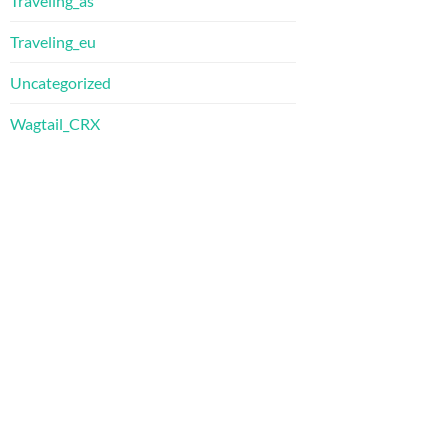
Traveling_as
Traveling_eu
Uncategorized
Wagtail_CRX