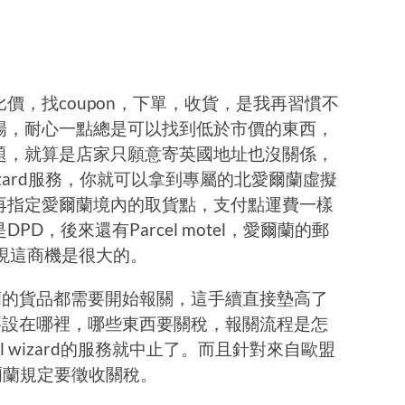
價，找coupon，下單，收貨，是我再習慣不
場，耐心一點總是可以找到低於市價的東西，
題，就算是店家只願意寄英國地址也沒關係，
wizard服務，你就可以拿到專屬的北愛爾蘭虛擬
再指定愛爾蘭境內的取貨點，支付點運費一樣
D，後來還有Parcel motel，愛爾蘭的郵
顯現這商機是很大的。
爾蘭的貨品都需要開始報關，這手續直接墊高了
關要設在哪裡，哪些東西要關稅，報關流程是怎
l wizard的服務就中止了。而且針對來自歐盟
爾蘭規定要徵收關稅。