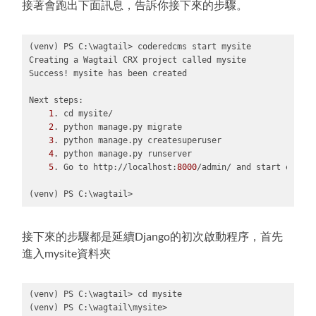
PowerShell
接著會跑出下面訊息，告訴你接下來的步驟。
(
powershell
)
(venv) PS C:\wagtail> coderedcms start mysite

Creating a Wagtail CRX project called mysite

Success! mysite has been created

Next steps:

1
. cd mysite/

2
. python manage.py migrate

3
. python manage.py createsuperuser

4
. python manage.py runserver

5
. Go to http://localhost:
8000
/admin/ and start editing
(venv) PS C:\wagtail>
Code 
language:
PowerShell
接下來的步驟都是延續Django的初次啟動程序，首先
(
powershell
)
進入mysite資料夾
(venv) PS C:\wagtail> cd mysite

(venv) PS C:\wagtail\mysite>