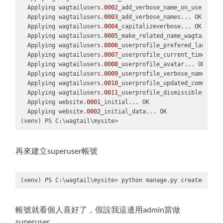
  Applying wagtailusers.
0002
_add_verbose_name_on_userprofi
  Applying wagtailusers.
0003
_add_verbose_names... OK

  Applying wagtailusers.
0004
_capitalizeverbose... OK

  Applying wagtailusers.
0005
_make_related_name_wagtail_spe
  Applying wagtailusers.
0006
_userprofile_prefered_language
  Applying wagtailusers.
0007
_userprofile_current_time_zone
  Applying wagtailusers.
0008
_userprofile_avatar... OK

  Applying wagtailusers.
0009
_userprofile_verbose_name_plur
  Applying wagtailusers.
0010
_userprofile_updated_comments_
  Applying wagtailusers.
0011
_userprofile_dismissibles... OK
  Applying website.
0001
_initial... OK

  Applying website.
0002
_initial_data... OK

(venv) PS C:\wagtail\mysite>
Code 
language:
PowerShell
再來建立superuser帳號
(
powershell
)
(venv) PS C:\wagtail\mysite> python manage.py createsuperu
Code 
language:
PowerShell
帳號就看個人喜好了，假設我這邊用admin當做
(
powershell
)
superuser。