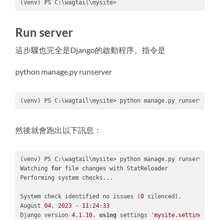
(venv) PS C:\wagtail\mysite>
Code 
language:
Run server
PowerShell
(
powershell
)
這步驟也完全是Django的啟動程序。指令是
python manage.py runserver
(venv) PS C:\wagtail\mysite> python manage.py runserver
Code 
language:
PowerShell
然後就會跑出以下訊息：
(
powershell
)
(venv) PS C:\wagtail\mysite> python manage.py runserver

Watching 
for
 file changes with StatReloader

Performing system checks...

System check identified no issues (
0
 silenced).

August 
04
, 
2023
 - 
11
:
24
:
33
Django version 
4.1
.
10
, 
using
 settings 
'mysite.settings.dev