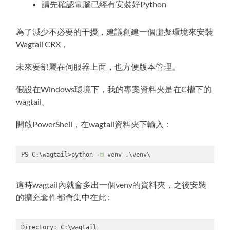
請先確認電腦已經有安裝好Python
為了減少不必要的干擾，建議創建一個虛擬環境來安裝
Wagtail CRX，
未來要部屬在伺服器上面，也方便版本管理。
假設在Windows環境下，我的專案資料夾是在C槽下的
wagtail。
開啟PowerShell，在wagtail資料夾下輸入：
PS C:\wagtail>python 
-m
 venv .\venv\
Code 
language:
PowerShell
這時wagtail內就會多出一個venv的資料夾，之後安裝
(
powershell
)
的擴充套件都會集中在此 :