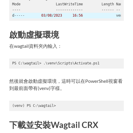
d-----        
03
/
08
/
2023
16
:
56
Code 
language:
啟動虛擬環境
PowerShell
(
powershell
)
在wagtail資料夾內輸入：
PS C:\wagtail> .\venv\Scripts\Activate.ps1
Code 
language:
PowerShell
然後就會啟動虛擬環境，這時可以在PowerShell視窗看
(
powershell
)
到最前面帶有(venv)字樣。
(venv) PS C:\wagtail>
Code 
language:
下載並安裝Wagtail CRX
PowerShell
(
powershell
)