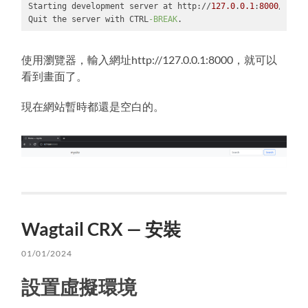
Starting development server at http://
127.0
.
0.1
:
8000
/

Quit the server with CTRL
-BREAK
.
Code 
language:
PowerShell
使用瀏覽器，輸入網址http://127.0.0.1:8000，就可以
(
powershell
)
看到畫面了。
現在網站暫時都還是空白的。
Wagtail CRX — 安裝
01/01/2024
設置虛擬環境