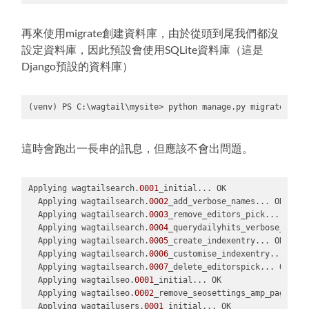
Code 
language:
PowerShell
再來使用migrate創建資料庫，由於從頭到尾我們都沒
(
powershell
)
設定資料庫，因此預設會使用SQLite資料庫（這是
Django預設的資料庫）
(venv) PS C:\wagtail\mysite> python manage.py migrate
Code 
language:
PowerShell
這時會跑出一長串的訊息，但應該不會出問題。
(
powershell
)
Applying wagtailsearch.
0001
_initial... OK

  Applying wagtailsearch.
0002
_add_verbose_names... OK

  Applying wagtailsearch.
0003
_remove_editors_pick... OK

  Applying wagtailsearch.
0004
_querydailyhits_verbose_name_
  Applying wagtailsearch.
0005
_create_indexentry... OK

  Applying wagtailsearch.
0006
_customise_indexentry... OK

  Applying wagtailsearch.
0007
_delete_editorspick... OK

  Applying wagtailseo.
0001
_initial... OK

  Applying wagtailseo.
0002
_remove_seosettings_amp_pages... 
  Applying wagtailusers.
0001
_initial... OK
