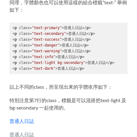
同理，字體顏色也可以使用這樣的組合標籤”text-” 舉例
如下：
<
p
class
=
"text-primary"
>
普通人日誌
</
p
>
<
p
class
=
"text-secondary"
>
普通人日誌
</
p
>
<
p
class
=
"text-success"
>
普通人日誌
</
p
>
<
p
class
=
"text-danger"
>
普通人日誌
</
p
>
<
p
class
=
"text-warning"
>
普通人日誌
</
p
>
<
p
class
=
"text-info"
>
普通人日誌
</
p
>
<
p
class
=
"text-light bg-secondary"
>
普通人日誌
</
p
>
<
p
class
=
"text-dark"
>
普通人日誌
</
p
>
Code 
language:
HTML, 
以上不同的class，所呈現出來的字體依序如下：
XML
(
xml
)
特別注意第7行的class，標籤是可以混搭把text-light 及
bg-secondary 一起使用的。
普通人日誌
普通人日誌