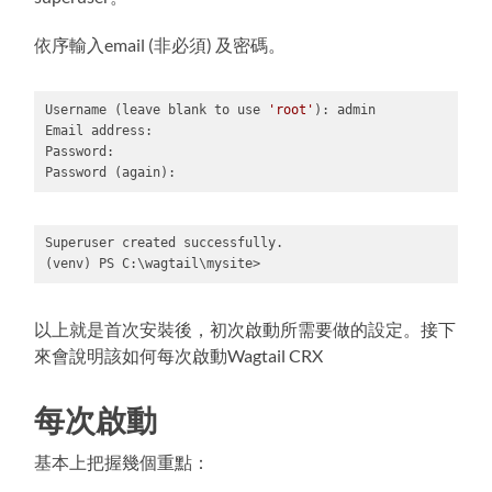
依序輸入email (非必須) 及密碼。
Username (leave blank to use 
'root'
): admin

Email address: 

Password: 

Password (again):
Code 
language:
Bash
Superuser created successfully.

(
bash
)
(venv) PS C:\wagtail\mysite>
Code 
language:
PowerShell
以上就是首次安裝後，初次啟動所需要做的設定。接下
(
powershell
)
來會說明該如何每次啟動Wagtail CRX
每次啟動
基本上把握幾個重點：