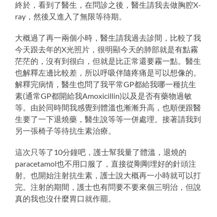
終於，看到了醫生，在問診之後，醫生請我去做胸腔X-
ray，然後又進入了無限等待期。
大概過了再一兩個小時，醫生請我過去診間，比較了我
今天跟去年的X光照片，很明顯今天的肺部就是有點霧
茫茫的，沒有到很白，但就是比正常還要霧一點。醫生
也解釋左邊比較差，所以呼吸伴隨疼痛是可以想像的。
解釋完病情，醫生也問了我平常GP都給我哪一種抗生
素(通常GP都開給我Amoxicillin)以及是否有藥物過敏
等。由於同時間我感覺到體溫也漸漸升高，也順便跟醫
生要了一下退燒藥，醫生說等等一併處理。接著請我到
另一張椅子等待抗生素治療。
這次只等了10分鐘吧，護士幫我量了體溫，退燒的
paracetamol也不用口服了，直接從剛剛埋好的針頭注
射。也開始注射抗生素，護士說大概再一小時就可以打
完。注射的期間，護士也有問要不要來個三明治，但說
真的我也沒什麼胃口就作罷。