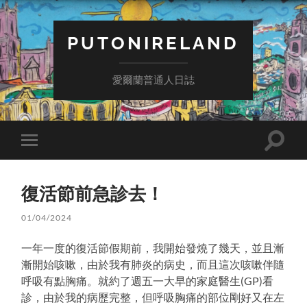
PUTONIRELAND
愛爾蘭普通人日誌
Toggle
Toggle
search
mobile
field
menu
復活節前急診去！
01/04/2024
一年一度的復活節假期前，我開始發燒了幾天，並且漸
漸開始咳嗽，由於我有肺炎的病史，而且這次咳嗽伴隨
呼吸有點胸痛。就約了週五一大早的家庭醫生(GP)看
診，由於我的病歷完整，但呼吸胸痛的部位剛好又在左