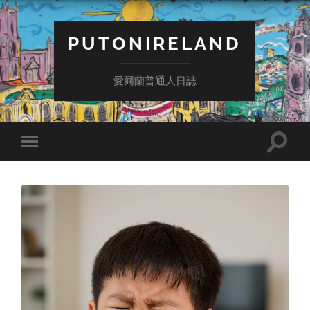
PUTONIRELAND
愛爾蘭普通人日誌
Toggle
Toggle
search
mobile
field
menu